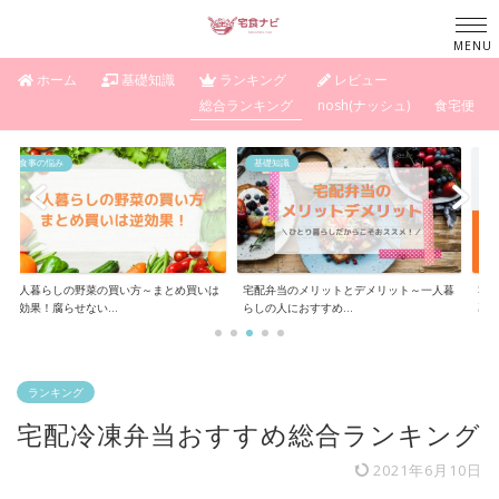
ホーム
基礎知識
ランキング
レビュー
総合ランキング
nosh(ナッシュ)
食宅便
基礎知識
基礎知識
の買い方～まとめ買いは
宅配弁当のメリットとデメリット～一人暮
宅食サービスを選ぶと
..
らしの人におすすめ...
暮らしなら特に注意...
ランキング
宅配冷凍弁当おすすめ総合ランキング
2021年6月10日