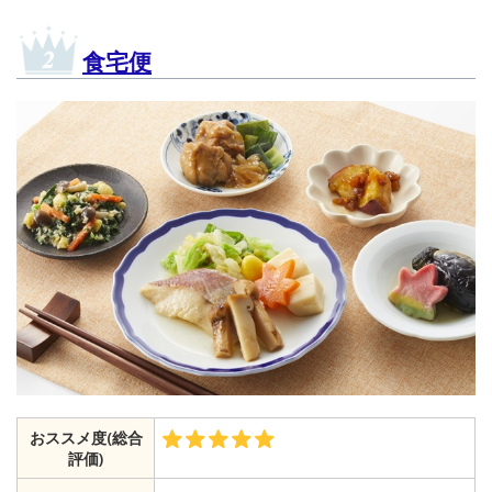
食宅便
おススメ度(総合
評価)