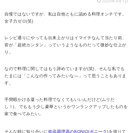
2020年9月1日
自慢ではないですが、私は自他ともに認める料理オンチです。
女子力ゼロ(笑)
レシピ通りにやっても出来上がりはイマイチなんて当たり前、
皆が「超絶カンタン」っていうようなものだって微妙な仕上が
り。
なので料理に関してはもう諦めていますが(笑)、そんな私でも
たまには「こんなの作ってみたいな―」って思うこともありま
す。
手間暇かける凝った料理でなくてもいいんだけど(ムリだ
し！)、でももう少し豪華というかワンランクアップしたものを
家で食べてみたい。
そんな時に知り合いに
低温調理器のBONIQ(ボニーク)
を借りて