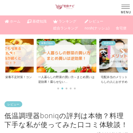
ホーム
基礎知識
ランキング
レビュー
総合ランキング
nosh(ナッシュ)
食宅便
基礎知識
基礎知識
の買い方～まとめ買いは
宅配弁当のメリットとデメリット～一人暮
宅食サービスを選ぶと
..
らしの人におすすめ...
暮らしなら特に注意...
レビュー
低温調理器boniqの評判は本物？料理
下手な私が使ってみた口コミ体験談！